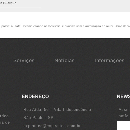
ila Buarque
parcial ou total, mesmo citando nossos links, é proibida sem a autorização do autor. Crime de vi
Serviços
Notícias
Informações
ENDEREÇO
NEW
Rua Aída, 56 – Vila Independência
Assin
trico
notíc
São Paulo - SP
ia de
expiraltec@expiraltec.com.br