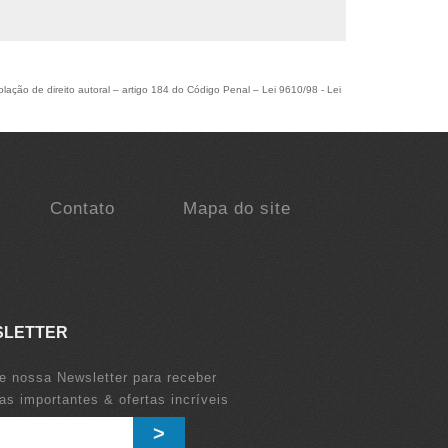
olação de direito autoral – artigo 184 do Código Penal –
Lei 9610/98 - Lei
Contato
Mapa do site
SLETTER
e nossa Newsletter para receber
ias importantes & ofertas incríveis