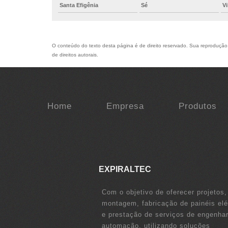
Santa Efigênia
Sé
V
O conteúdo do texto desta página é de direito reservado. Sua reprodução, 
de direitos autorais
.
Home
Empresa
Produtos
EXPIRALTEC
Com o objetivo de oferecer projetos,
montagem, fabricação de painéis elé
e prestação de serviços de engenhar
automação, utilizando soluções