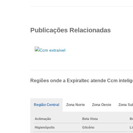
Publicações Relacionadas
Regiões onde a Expiraltec atende Ccm intelig
Região Central
Zona Norte
Zona Oeste
Zona Sul
Aclimação
Bela Vista
B
Higienópolis
Glicério
L