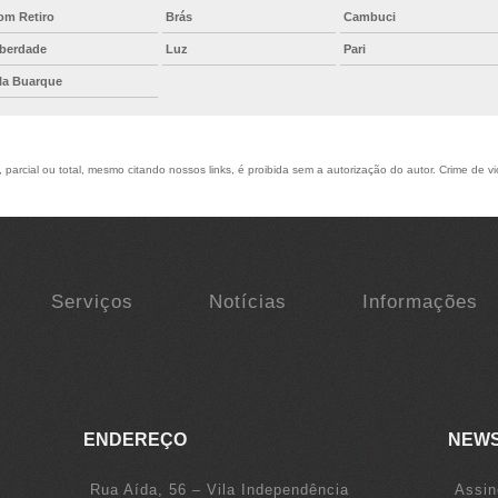
om Retiro
Brás
Cambuci
iberdade
Luz
Pari
ila Buarque
parcial ou total, mesmo citando nossos links, é proibida sem a autorização do autor. Crime de vi
Serviços
Notícias
Informações
ENDEREÇO
NEW
Rua Aída, 56 – Vila Independência
Assin