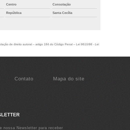
Centro
Consolação
República
Santa Cecília
olação de direito autoral – artigo 184 do Código Penal –
Lei 9610/98 - Lei
Contato
Mapa do site
SLETTER
e nossa Newsletter para receber