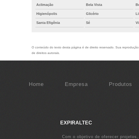
Aclimação
Bela Vista
B
Higienópolis
Glicério
L
Santa Efigênia
Sé
V
O conteúdo do texto desta página é de direito reservado. Sua reprodução, 
de direitos autorais
.
Home
Empresa
Produtos
EXPIRALTEC
Com o objetivo de oferecer projetos,