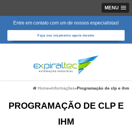
MENU
Entre em contato com um de nossos especialistas!
Faça seu orçamento agora mesmo
Home
»
Informações
»
Programação de clp e ihm
PROGRAMAÇÃO DE CLP E
IHM