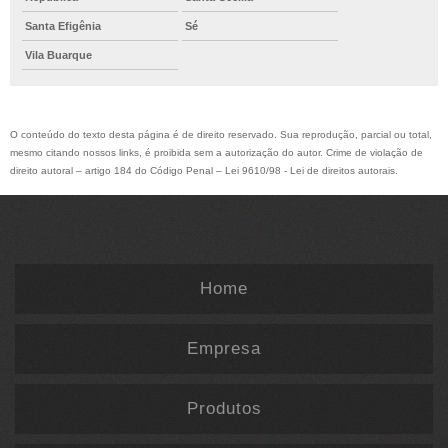
Santa Efigênia
Sé
Vila Buarque
O conteúdo do texto desta página é de direito reservado. Sua reprodução, parcial ou total,
mesmo citando nossos links, é proibida sem a autorização do autor. Crime de violação de
direito autoral – artigo 184 do Código Penal –
Lei 9610/98 - Lei de direitos autorais
.
Home
Empresa
Produtos